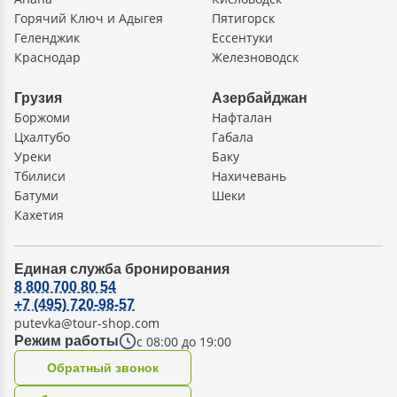
Горячий Ключ и Адыгея
Пятигорск
Геленджик
Ессентуки
Краснодар
Железноводск
Грузия
Азербайджан
Боржоми
Нафталан
Цхалтубо
Габала
Уреки
Баку
Тбилиси
Нахичевань
Батуми
Шеки
Кахетия
Единая служба бронирования
8 800 700 80 54
+7 (495) 720-98-57
putevka@tour-shop.com
с 08:00 до 19:00
Режим работы
Oбратный звонок