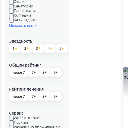
Отели
Санатории
Пансионаты
Коттеджи
Базы отдыха
Показать все
Звездность
1
2
3
4
5
Общий рейтинг
ниже 7
7+
8+
9+
Рейтинг лечения
ниже 7
7+
8+
9+
Сервис
WIFI/ Интернет
Паркинг
Разрешено проживание с