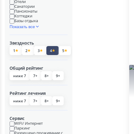
Отели
Санатории
Пансионаты
Коттеджи
Базы отдыха
Показать все
Звездность
1
2
3
4
5
Общий рейтинг
ниже 7
7+
8+
9+
Рейтинг лечения
ниже 7
7+
8+
9+
Сервис
WIFI/ Интернет
Паркинг
Разрешено проживание с