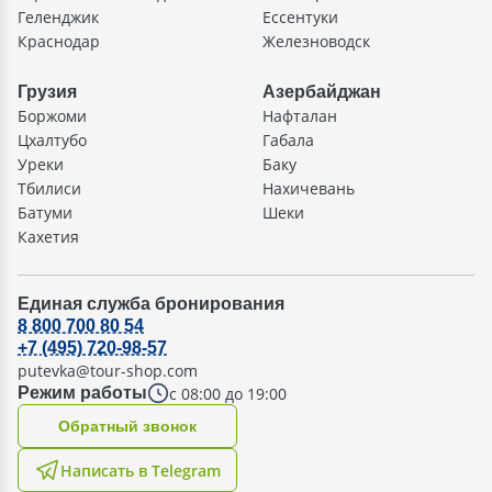
Геленджик
Ессентуки
Краснодар
Железноводск
Грузия
Азербайджан
Боржоми
Нафталан
Цхалтубо
Габала
Уреки
Баку
Тбилиси
Нахичевань
Батуми
Шеки
Кахетия
Единая служба бронирования
8 800 700 80 54
+7 (495) 720-98-57
putevka@tour-shop.com
с 08:00 до 19:00
Режим работы
Oбратный звонок
Написать в Telegram