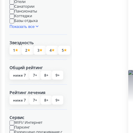
Отели
Санатории
Пансионаты
Коттеджи
Базы отдыха
Показать все
Звездность
1
2
3
4
5
Общий рейтинг
ниже 7
7+
8+
9+
Рейтинг лечения
ниже 7
7+
8+
9+
Сервис
WIFI/ Интернет
Паркинг
Разрешено проживание с