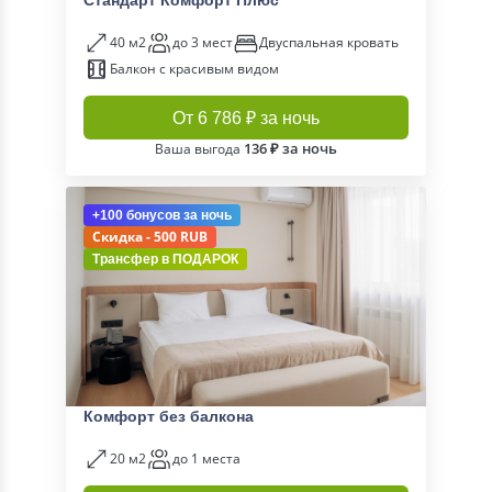
Стандарт Комфорт Плюс
40 м2
до 3 мест
Двуспальная кровать
Балкон с красивым видом
От 6 786 ₽ за ночь
136 ₽ за ночь
Ваша выгода
+100 бонусов
за ночь
Скидка - 500 RUB
Трансфер в
ПОДАРОК
Комфорт без балкона
20 м2
до 1 места