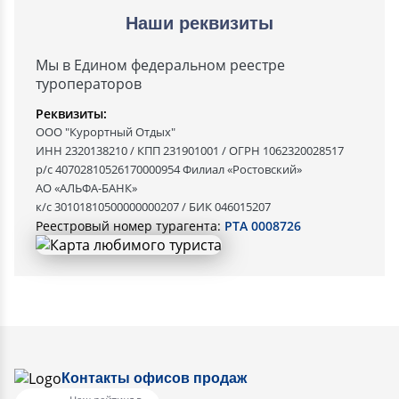
Наши реквизиты
Мы в Едином федеральном реестре
туроператоров
Реквизиты:
ООО "Курортный Отдых"
ИНН 2320138210 / КПП 231901001 / ОГРН 1062320028517
р/с 40702810526170000954 Филиал «Ростовский»
АО «АЛЬФА-БАНК»
к/с 30101810500000000207 / БИК 046015207
Реестровый номер турагента:
РТА 0008726
Контакты офисов продаж