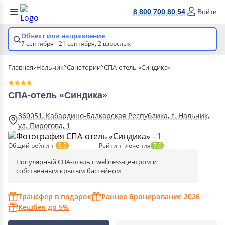
8 800 700 80 54
Войти
Объект или направление
7 сентября - 21 сентября,
2 взрослых
Главная
Нальчик
Санатории
СПА-отель «Синдика»
СПА-отель «Синдика»
360051, Кабардино-Балкарская Республика, г. Нальчик,
ул. Пирогова, 1
Общий рейтинг
Рейтинг лечения
8.5
7.0
Популярный СПА-отель с wellness-центром и
собственным крытым бассейном
Трансфер в подарок
Раннее бронирование 2026
Кешбек до 5%