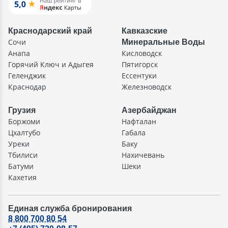
Краснодарский край
Кавказские
Сочи
Минеральные Воды
Анапа
Кисловодск
Горячий Ключ и Адыгея
Пятигорск
Геленджик
Ессентуки
Краснодар
Железноводск
Грузия
Азербайджан
Боржоми
Нафталан
Цхалтубо
Габала
Уреки
Баку
Тбилиси
Нахичевань
Батуми
Шеки
Кахетия
Единая служба бронирования
8 800 700 80 54