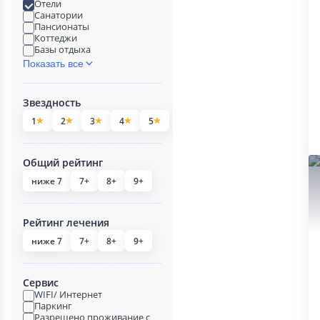
Отели
Санатории
Пансионаты
Коттеджи
Базы отдыха
Показать все
Звездность
1
2
3
4
5
Общий рейтинг
ниже 7
7+
8+
9+
Рейтинг лечения
ниже 7
7+
8+
9+
Сервис
WIFI/ Интернет
Паркинг
Разрешено проживание с