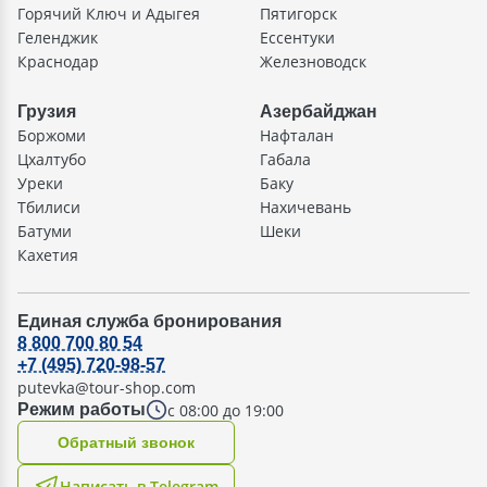
Горячий Ключ и Адыгея
Пятигорск
Геленджик
Ессентуки
Краснодар
Железноводск
Грузия
Азербайджан
Боржоми
Нафталан
Цхалтубо
Габала
Уреки
Баку
Тбилиси
Нахичевань
Батуми
Шеки
Кахетия
Единая служба бронирования
8 800 700 80 54
+7 (495) 720-98-57
putevka@tour-shop.com
с 08:00 до 19:00
Режим работы
Oбратный звонок
Написать в Telegram