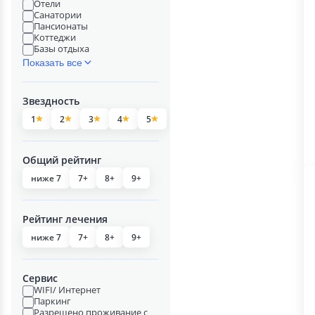
Отели
Санатории
Пансионаты
Коттеджи
Базы отдыха
Показать все
Звездность
1
2
3
4
5
Общий рейтинг
ниже 7
7+
8+
9+
Рейтинг лечения
ниже 7
7+
8+
9+
Сервис
WIFI/ Интернет
Паркинг
Разрешено проживание с