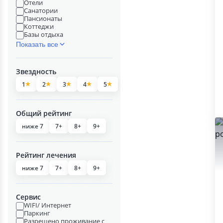
Отели
Санатории
Пансионаты
Коттеджи
Базы отдыха
Показать все
Звездность
1
2
3
4
5
Общий рейтинг
ниже 7
7+
8+
9+
Рейтинг лечения
ниже 7
7+
8+
9+
Сервис
WIFI/ Интернет
Паркинг
Разрешено проживание с