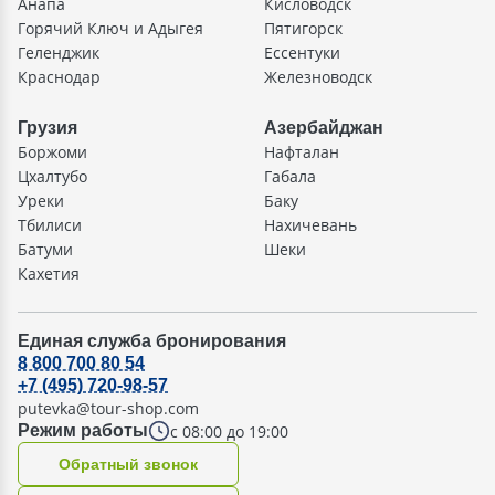
Анапа
Кисловодск
Горячий Ключ и Адыгея
Пятигорск
Геленджик
Ессентуки
Краснодар
Железноводск
Грузия
Азербайджан
Боржоми
Нафталан
Цхалтубо
Габала
Уреки
Баку
Тбилиси
Нахичевань
Батуми
Шеки
Кахетия
Единая служба бронирования
8 800 700 80 54
+7 (495) 720-98-57
putevka@tour-shop.com
с 08:00 до 19:00
Режим работы
Oбратный звонок