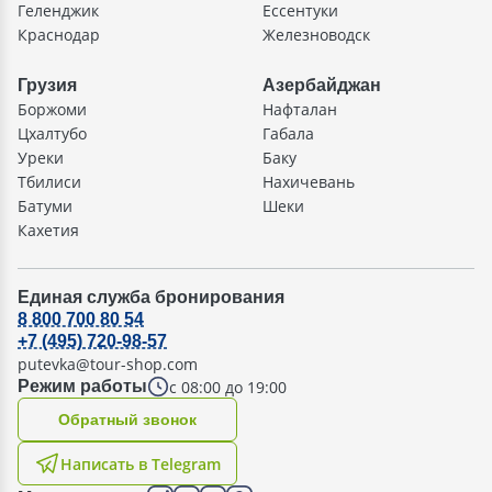
Геленджик
Ессентуки
Краснодар
Железноводск
Грузия
Азербайджан
Боржоми
Нафталан
Цхалтубо
Габала
Уреки
Баку
Тбилиси
Нахичевань
Батуми
Шеки
Кахетия
Единая служба бронирования
8 800 700 80 54
+7 (495) 720-98-57
putevka@tour-shop.com
с 08:00 до 19:00
Режим работы
Oбратный звонок
Написать в Telegram