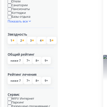
Отели
Санатории
Пансионаты
Коттеджи
Базы отдыха
Показать все
Звездность
1
2
3
4
5
Общий рейтинг
ниже 7
7+
8+
9+
Рейтинг лечения
ниже 7
7+
8+
9+
Сервис
WIFI/ Интернет
Паркинг
Разрешено проживание с