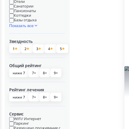
Отели
Санатории
Пансионаты
Коттеджи
Базы отдыха
Показать все
Звездность
1
2
3
4
5
Общий рейтинг
ниже 7
7+
8+
9+
Рейтинг лечения
ниже 7
7+
8+
9+
Сервис
WIFI/ Интернет
Паркинг
Разрешено проживание с