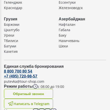
Геленджик
Ессентуки
Краснодар
Железноводск
Грузия
Азербайджан
Боржоми
Нафталан
Цхалтубо
Габала
Уреки
Баку
Тбилиси
Нахичевань
Батуми
Шеки
Кахетия
Единая служба бронирования
8 800 700 80 54
+7 (495) 720-98-57
putevka@tour-shop.com
с 08:00 до 19:00
Режим работы
Oбратный звонок
Написать в Telegram