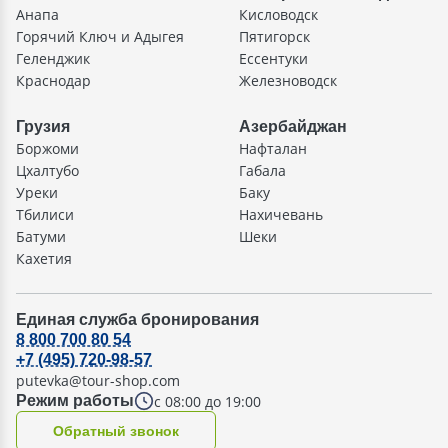
Анапа
Кисловодск
Горячий Ключ и Адыгея
Пятигорск
Геленджик
Ессентуки
Краснодар
Железноводск
Грузия
Азербайджан
Боржоми
Нафталан
Цхалтубо
Габала
Уреки
Баку
Тбилиси
Нахичевань
Батуми
Шеки
Кахетия
Единая служба бронирования
8 800 700 80 54
+7 (495) 720-98-57
putevka@tour-shop.com
с 08:00 до 19:00
Режим работы
Oбратный звонок