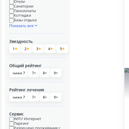
Отели
Санатории
Пансионаты
Коттеджи
Базы отдыха
Показать все
Звездность
1
2
3
4
5
Общий рейтинг
ниже 7
7+
8+
9+
Рейтинг лечения
ниже 7
7+
8+
9+
Сервис
WIFI/ Интернет
Паркинг
Разрешено проживание с