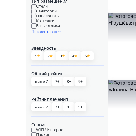
Тип размещения
Отели
Санатории
Пансионаты
Коттеджи
Базы отдыха
Показать все
Звездность
1
2
3
4
5
Общий рейтинг
ниже 7
7+
8+
9+
Рейтинг лечения
ниже 7
7+
8+
9+
Сервис
WIFI/ Интернет
Паркинг