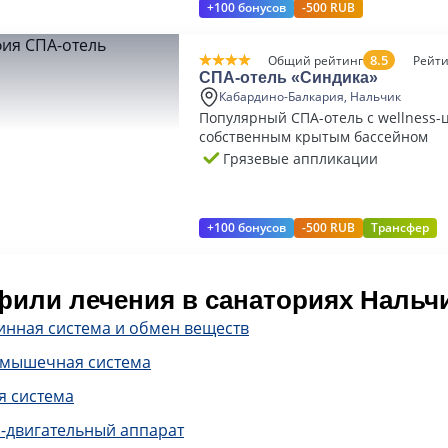
+100 бонусов
-500 RUB
8.5
Общий рейтинг
Рейти
СПА-отель «Синдика»
Кабардино-Балкария, Нальчик
Популярный СПА-отель с wellness-
собственным крытым бассейном
Грязевые аппликации
+100 бонусов
-500 RUB
Трансфер
или лечения в санаториях Нальч
инная система и обмен веществ
-мышечная система
я система
-двигательный аппарат