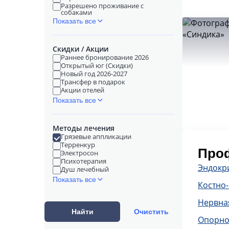
Разрешено проживание с
собаками
Показать все
Скидки / Акции
Раннее бронирование 2026
Открытый юг (Скидки)
Новый год 2026-2027
Трансфер в подарок
Акции отелей
Показать все
Методы лечения
Грязевые аппликации
Терренкур
Проф
Электросон
Психотерапия
Эндокр
Душ лечебный
Показать все
Костно
Нервна
Найти
Очистить
Опорно