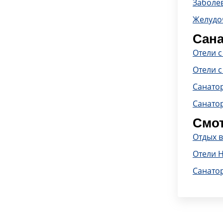
Заболе
Желудо
Сана
Отели 
Отели с
Санато
Санато
Смот
Отдых 
Отели 
Санато