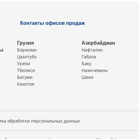
Контакты офисов продаж
Грузия
Азербайджан
Боржоми
Нафталан
ды
Цхалтубо
Габала
Уреки
Баку
Тбилиси
Нахичевань
Батуми
Шеки
Кахетия
ика обработки персональных данных