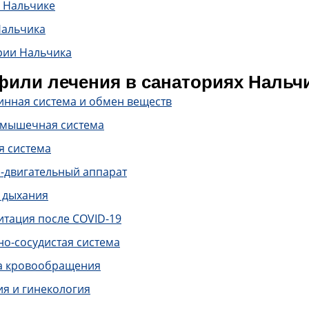
в Нальчике
Нальчика
рии Нальчика
или лечения в санаториях Нальч
инная система и обмен веществ
-мышечная система
я система
-двигательный аппарат
 дыхания
итация после COVID-19
о-сосудистая система
а кровообращения
ия и гинекология