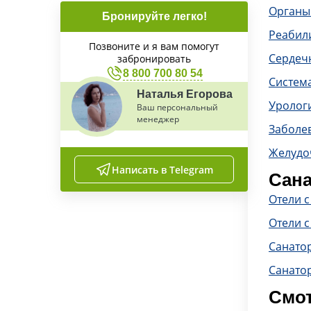
Органы
Бронируйте легко!
Реабил
Позвоните и я вам помогут
Сердечн
забронировать
8 800 700 80 54
Систем
Наталья Егорова
Уролог
Ваш персональный
менеджер
Заболе
Желудо
Написать в Telegram
Сана
Отели 
Отели с
Санато
Санато
Смот