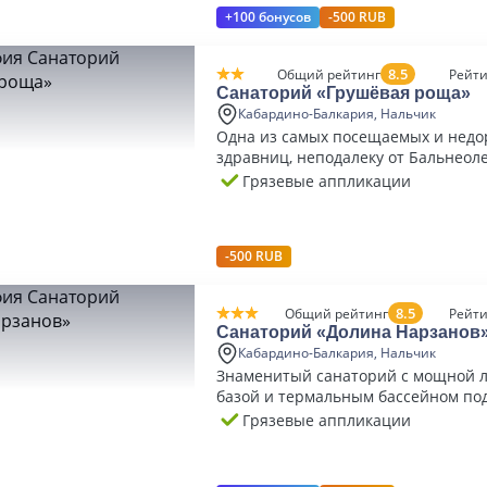
+100 бонусов
-500 RUB
8.5
Общий рейтинг
Рейти
Санаторий «Грушёвая роща»
Кабардино-Балкария, Нальчик
Одна из самых посещаемых и недо
здравниц, неподалеку от Бальнео
курорта
Грязевые аппликации
-500 RUB
8.5
Общий рейтинг
Рейти
Санаторий «Долина Нарзанов
Кабардино-Балкария, Нальчик
Знаменитый санаторий с мощной 
базой и термальным бассейном по
небом
Грязевые аппликации