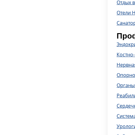
Отдых 
Отели 
Санато
Проф
Эндокр
Костно
Нервна
Опорно
Органы
Реабил
Сердечн
Систем
Уролог