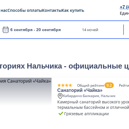
+7 (
 нас
Способы оплаты
Контакты
Как купить
Еди
14 ночей
6 сентября -
20 сентября
ториях Нальчика - официальные ц
9.2
Общий рейтинг
Рейти
Санаторий «Чайка»
Кабардино-Балкария, Нальчик
Камерный санаторий высокого уро
термальным бассейном и отличной
базой
Грязевые аппликации