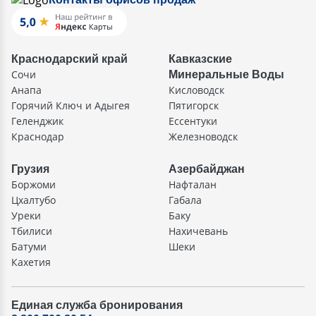
Краснодарский край
Кавказские
Сочи
Минеральные Воды
Анапа
Кисловодск
Горячий Ключ и Адыгея
Пятигорск
Геленджик
Ессентуки
Краснодар
Железноводск
Грузия
Азербайджан
Боржоми
Нафталан
Цхалтубо
Габала
Уреки
Баку
Тбилиси
Нахичевань
Батуми
Шеки
Кахетия
Единая служба бронирования