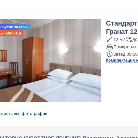
Стандарт
бонусов
за ночь
Гранат 12
а - 500 RUB
12 м2
до
Прикроват
Заезд 09:00
Комплектация 
отреть все фотографии