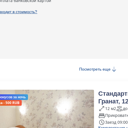
Оплата банковской картой
входит в стоимость?
Посмотреть еще
Стандарт
бонусов
за ночь
Гранат, 12
а - 500 RUB
12 м2
до
Прикроват
Заезд 09:00
Комплектация 