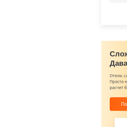
Сло
Дава
Отели, с
Просто 
расчет б
По