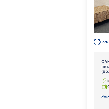
Посм
САН
пит
(Во
Что 