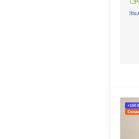
Что 
+100 
Скидк