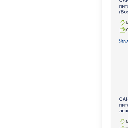
САН
пит
(Во
Что 
САН
пит
леч