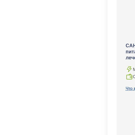
САН
пит
леч
Что 