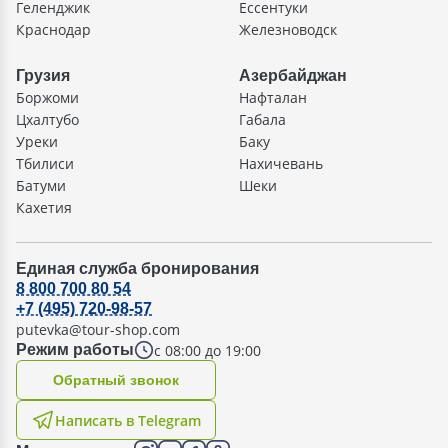
Геленджик
Ессентуки
Краснодар
Железноводск
Грузия
Азербайджан
Боржоми
Нафталан
Цхалтубо
Габала
Уреки
Баку
Тбилиси
Нахичевань
Батуми
Шеки
Кахетия
Единая служба бронирования
8 800 700 80 54
+7 (495) 720-98-57
putevka@tour-shop.com
с 08:00 до 19:00
Режим работы
Oбратный звонок
Написать в Telegram