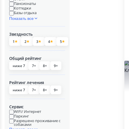
Пансионаты
Коттеджи
Базы отдыха
Показать все
Звездность
1
2
3
4
5
Общий рейтинг
ниже 7
7+
8+
9+
Рейтинг лечения
ниже 7
7+
8+
9+
Сервис
WIFI/ Интернет
Паркинг
Разрешено проживание с
собаками