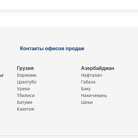
Контакты офисов продаж
Грузия
Азербайджан
Боржоми
Нафталан
ды
Цхалтубо
Габала
Уреки
Баку
Тбилиси
Нахичевань
Батуми
Шеки
Кахетия