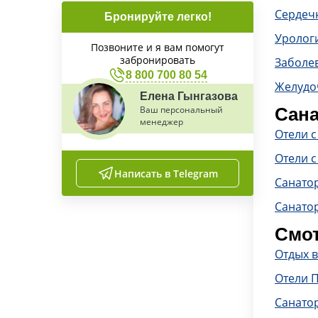
Сердечн
Бронируйте легко!
Уролог
Позвоните и я вам помогут
забронировать
Заболе
8 800 700 80 54
Желудо
Елена Гынгазова
Ваш персональный
Сана
менеджер
Отели 
Отели с
Написать в Telegram
Санато
Санато
Смот
Отдых 
Отели 
Санато