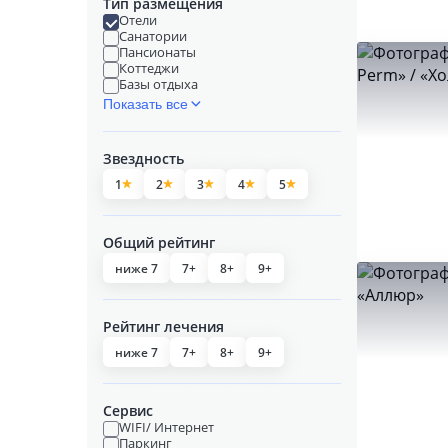
Тип размещения
Отели
Санатории
Пансионаты
Коттеджи
Базы отдыха
Показать все
Звездность
1
2
3
4
5
Общий рейтинг
ниже 7
7+
8+
9+
Рейтинг лечения
ниже 7
7+
8+
9+
Сервис
WIFI/ Интернет
Паркинг