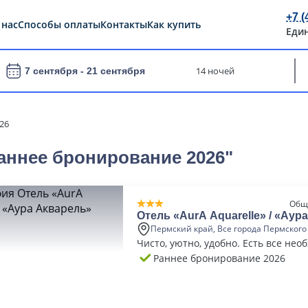
+7 (
 нас
Способы оплаты
Контакты
Как купить
Еди
14 ночей
7 сентября -
21 сентября
26
Раннее бронирование 2026"
Общ
Отель «AurA Aquarelle» / «Аур
Пермский край, Все города Пермского
Чисто, уютно, удобно. Есть все нео
Раннее бронирование 2026