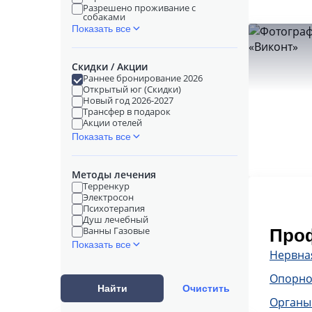
Разрешено проживание с
собаками
Показать все
Скидки / Акции
Раннее бронирование 2026
Открытый юг (Скидки)
Новый год 2026-2027
Трансфер в подарок
Акции отелей
Показать все
Методы лечения
Терренкур
Электросон
Психотерапия
Душ лечебный
Ванны Газовые
Проф
Показать все
Нервна
Опорно
Найти
Очистить
Органы