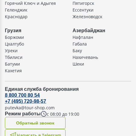
Горячий Ключ и Адыгея
Пятигорск
Геленджик
Ессентуки
Краснодар
Железноводск
Грузия
Азербайджан
Боржоми
Нафталан
Цхалтубо
Габала
Уреки
Баку
Тбилиси
Нахичевань
Батуми
Шеки
Кахетия
Единая служба бронирования
8 800 700 80 54
+7 (495) 720-98-57
putevka@tour-shop.com
с 08:00 до 19:00
Режим работы
Oбратный звонок
Написать в Telegram