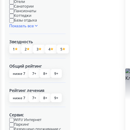
Отели
Санатории
Пансионаты
Коттеджи
Базы отдыха
Показать все
Звездность
1
2
3
4
5
Общий рейтинг
ниже 7
7+
8+
9+
Рейтинг лечения
ниже 7
7+
8+
9+
Сервис
WIFI/ Интернет
Паркинг
Разрешено проживание с