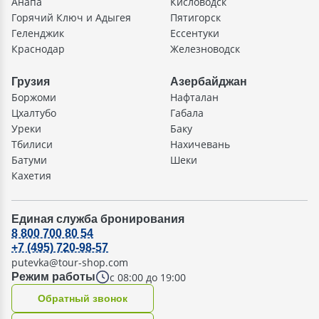
Анапа
Кисловодск
Горячий Ключ и Адыгея
Пятигорск
Геленджик
Ессентуки
Краснодар
Железноводск
Грузия
Азербайджан
Боржоми
Нафталан
Цхалтубо
Габала
Уреки
Баку
Тбилиси
Нахичевань
Батуми
Шеки
Кахетия
Единая служба бронирования
8 800 700 80 54
+7 (495) 720-98-57
putevka@tour-shop.com
с 08:00 до 19:00
Режим работы
Oбратный звонок