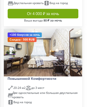
Двуспальная кровать
Вид на город
От 4 000 ₽ за ночь
80 ₽ за ночь
Ваша выгода
+100 бонусов
за ночь
Скидка - 500 RUB
Повышенной Комфортности
20-24 м2
до 3 мест
Две односпальные или большая двуспальная
кровать
Вид на город