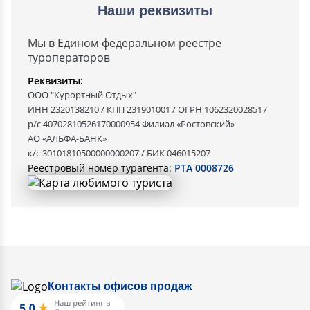
Наши реквизиты
Мы в Едином федеральном реестре
туроператоров
Реквизиты:
ООО "Курортный Отдых"
ИНН 2320138210 / КПП 231901001 / ОГРН 1062320028517
р/с 40702810526170000954 Филиал «Ростовский»
АО «АЛЬФА-БАНК»
к/с 30101810500000000207 / БИК 046015207
Реестровый номер турагента:
РТА 0008726
Контакты офисов продаж