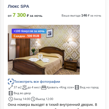
Люкс SPA
7 300
Ваша выгода
146
₽ за ночь
от
₽ за ночь
+100 бонусов
за ночь
Скидка - 500 RUB
Посмотреть все фотографии
37 м2
до 4 мест
Кровать «King size»
Вид на город
Вид во двор
Заезд 14:00
Выезд 12:00
Окна номера выходят в тихий внутренний дворик. В