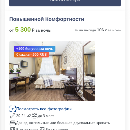
Повышенной Комфортности
5 300
Ваша выгода
106
₽ за ночь
от
₽ за ночь
+100 бонусов
за ночь
Скидка - 500 RUB
Посмотреть все фотографии
20-24 м2
до 3 мест
Две односпальные или большая двуспальная кровать
Вид на город
Вид на город