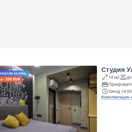
Студия У
бонусов
за ночь
14 м2
до
а - 500 RUB
Прикроват
Заезд 14:00
Комплектация 