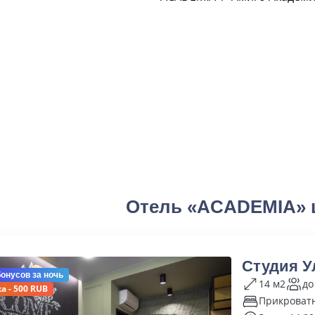
Отель «ACADEMIA» 
Студия У
бонусов
за ночь
14 м2
до
а - 500 RUB
Прикроват