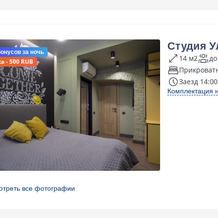
Студия У
бонусов
за ночь
14 м2
до
а - 500 RUB
Прикроват
Заезд 14:00
Комплектация 
отреть все фотографии