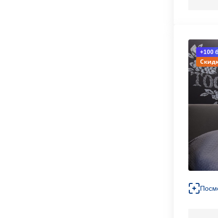
+100 
Скидк
Посм