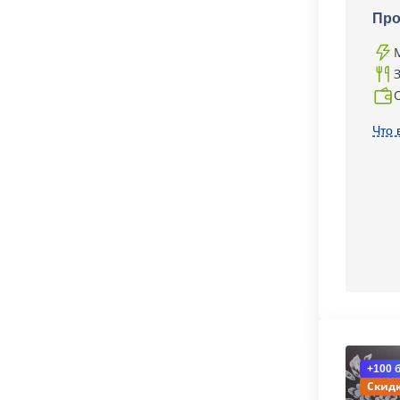
Про
Что 
+100 
Скидк