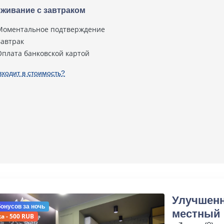
живание с завтраком
Моментальное подтверждение
Завтрак
Оплата банковской картой
входит в стоимость?
Улучшен
бонусов
за ночь
местный
а - 500 RUB