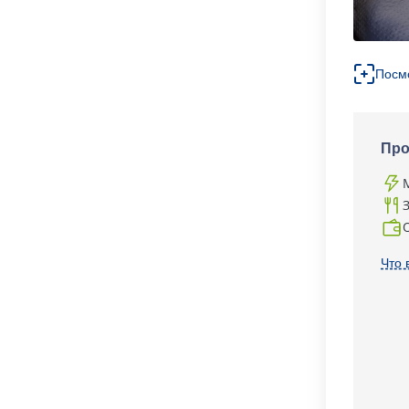
Посм
Про
Что 