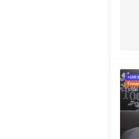
+100 
Скидк