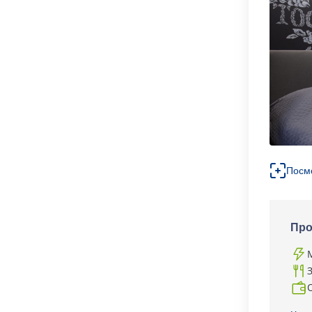
Посм
Про