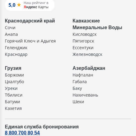
Краснодарский край
Кавказские
Сочи
Минеральные Воды
Анапа
Кисловодск
Горячий Ключ и Адыгея
Пятигорск
Геленджик
Ессентуки
Краснодар
Железноводск
Грузия
Азербайджан
Боржоми
Нафталан
Цхалтубо
Габала
Уреки
Баку
Тбилиси
Нахичевань
Батуми
Шеки
Кахетия
Единая служба бронирования
8 800 700 80 54