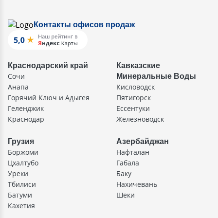
Контакты офисов продаж
Краснодарский край
Кавказские
Сочи
Минеральные Воды
Анапа
Кисловодск
Горячий Ключ и Адыгея
Пятигорск
Геленджик
Ессентуки
Краснодар
Железноводск
Грузия
Азербайджан
Боржоми
Нафталан
Цхалтубо
Габала
Уреки
Баку
Тбилиси
Нахичевань
Батуми
Шеки
Кахетия