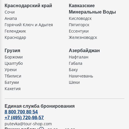
Краснодарский край
Кавказские
Сочи
Минеральные Воды
Анапа
Кисловодск
Горячий Ключ и Адыгея
Пятигорск
Геленджик
Ессентуки
Краснодар
Железноводск
Грузия
Азербайджан
Боржоми
Нафталан
Цхалтубо
Габала
Уреки
Баку
Тбилиси
Нахичевань
Батуми
Шеки
Кахетия
Единая служба бронирования
8 800 700 80 54
+7 (495) 720-98-57
putevka@tour-shop.com