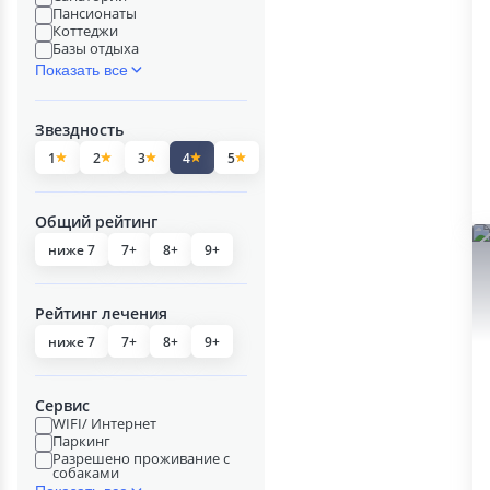
Пансионаты
Коттеджи
Базы отдыха
Показать все
Звездность
1
2
3
4
5
Общий рейтинг
ниже 7
7+
8+
9+
Рейтинг лечения
ниже 7
7+
8+
9+
Сервис
WIFI/ Интернет
Паркинг
Разрешено проживание с
собаками