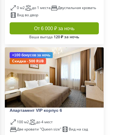
0 м2
до 1 места
Двуспальная кровать
Вид во двор
От 6 000 ₽ за ночь
120 ₽ за ночь
Ваша выгода
+100 бонусов
за ночь
Скидка - 500 RUB
Апартамент VIP корпус 6
100 м2
до 4 мест
Две кровати "Queen size"
Вид на сад