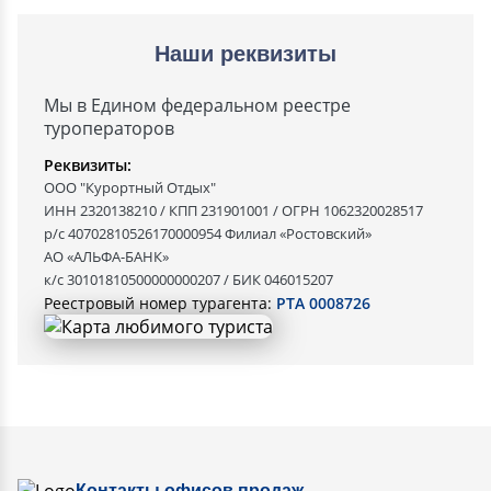
Наши реквизиты
Мы в Едином федеральном реестре
туроператоров
Реквизиты:
ООО "Курортный Отдых"
ИНН 2320138210 / КПП 231901001 / ОГРН 1062320028517
р/с 40702810526170000954 Филиал «Ростовский»
АО «АЛЬФА-БАНК»
к/с 30101810500000000207 / БИК 046015207
Реестровый номер турагента:
РТА 0008726
Контакты офисов продаж