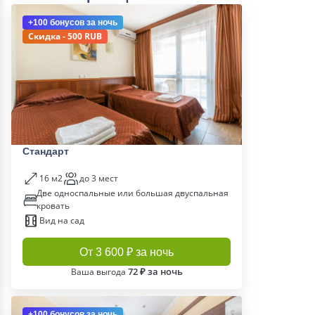
+100 бонусов
за ночь
Скидка - 500 RUB
Стандарт
16 м2
до 3 мест
Две односпальные или большая двуспальная
кровать
Вид на сад
От 3 600 ₽ за ночь
72 ₽ за ночь
Ваша выгода
+100 бонусов
за ночь