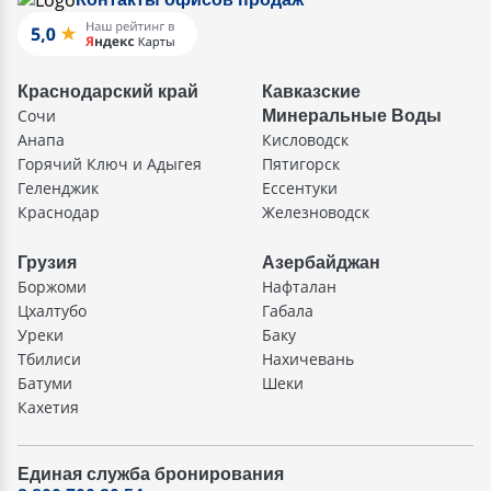
Краснодарский край
Кавказские
Сочи
Минеральные Воды
Анапа
Кисловодск
Горячий Ключ и Адыгея
Пятигорск
Геленджик
Ессентуки
Краснодар
Железноводск
Грузия
Азербайджан
Боржоми
Нафталан
Цхалтубо
Габала
Уреки
Баку
Тбилиси
Нахичевань
Батуми
Шеки
Кахетия
Единая служба бронирования