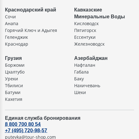
Краснодарский край
Кавказские
Сочи
Минеральные Воды
Анапа
Кисловодск
Горячий Ключ и Адыгея
Пятигорск
Геленджик
Ессентуки
Краснодар
Железноводск
Грузия
Азербайджан
Боржоми
Нафталан
Цхалтубо
Габала
Уреки
Баку
Тбилиси
Нахичевань
Батуми
Шеки
Кахетия
Единая служба бронирования
8 800 700 80 54
+7 (495) 720-98-57
putevka@tour-shop.com