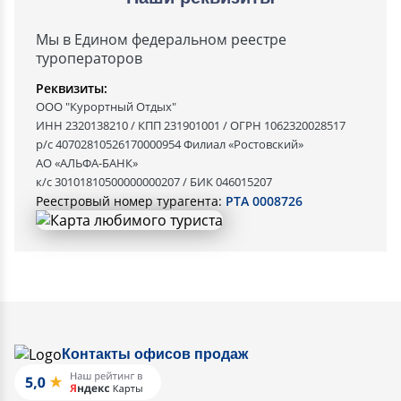
Мы в Едином федеральном реестре
туроператоров
Реквизиты:
ООО "Курортный Отдых"
ИНН 2320138210 / КПП 231901001 / ОГРН 1062320028517
р/с 40702810526170000954 Филиал «Ростовский»
АО «АЛЬФА-БАНК»
к/с 30101810500000000207 / БИК 046015207
Реестровый номер турагента:
РТА 0008726
Контакты офисов продаж