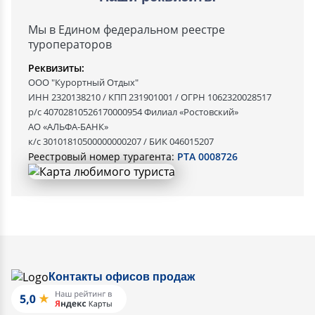
Мы в Едином федеральном реестре
туроператоров
Реквизиты:
ООО "Курортный Отдых"
ИНН 2320138210 / КПП 231901001 / ОГРН 1062320028517
р/с 40702810526170000954 Филиал «Ростовский»
АО «АЛЬФА-БАНК»
к/с 30101810500000000207 / БИК 046015207
Реестровый номер турагента:
РТА 0008726
Контакты офисов продаж