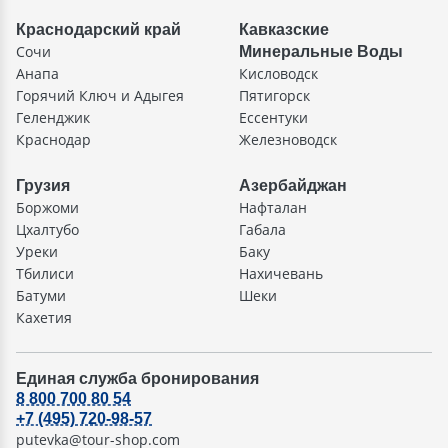
Краснодарский край
Кавказские
Сочи
Минеральные Воды
Анапа
Кисловодск
Горячий Ключ и Адыгея
Пятигорск
Геленджик
Ессентуки
Краснодар
Железноводск
Грузия
Азербайджан
Боржоми
Нафталан
Цхалтубо
Габала
Уреки
Баку
Тбилиси
Нахичевань
Батуми
Шеки
Кахетия
Единая служба бронирования
8 800 700 80 54
+7 (495) 720-98-57
putevka@tour-shop.com