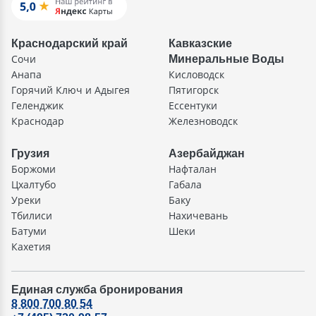
Краснодарский край
Кавказские
Сочи
Минеральные Воды
Анапа
Кисловодск
Горячий Ключ и Адыгея
Пятигорск
Геленджик
Ессентуки
Краснодар
Железноводск
Грузия
Азербайджан
Боржоми
Нафталан
Цхалтубо
Габала
Уреки
Баку
Тбилиси
Нахичевань
Батуми
Шеки
Кахетия
Единая служба бронирования
8 800 700 80 54