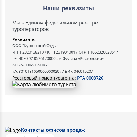
Наши реквизиты
Мы в Едином федеральном реестре
туроператоров
Реквизиты:
ООО "Курортный Отдых"
ИНН 2320138210 / КПП 231901001 / ОГРН 1062320028517
р/с 40702810526170000954 Филиал «Ростовский»
АО «АЛЬФА-БАНК»
к/с 30101810500000000207 / БИК 046015207
Реестровый номер турагента:
РТА 0008726
Контакты офисов продаж