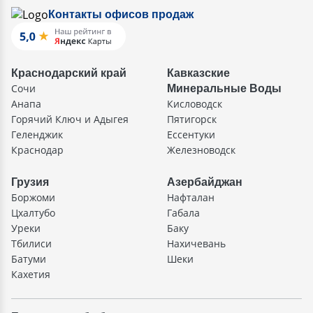
Контакты офисов продаж
Краснодарский край
Кавказские
Сочи
Минеральные Воды
Анапа
Кисловодск
Горячий Ключ и Адыгея
Пятигорск
Геленджик
Ессентуки
Краснодар
Железноводск
Грузия
Азербайджан
Боржоми
Нафталан
Цхалтубо
Габала
Уреки
Баку
Тбилиси
Нахичевань
Батуми
Шеки
Кахетия