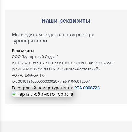
Наши реквизиты
Мы в Едином федеральном реестре
туроператоров
Реквизиты:
ООО "Курортный Отдых"
ИНН 2320138210 / КПП 231901001 / ОГРН 1062320028517
р/с 40702810526170000954 Филиал «Ростовский»
АО «АЛЬФА-БАНК»
к/с 30101810500000000207 / БИК 046015207
Реестровый номер турагента:
РТА 0008726