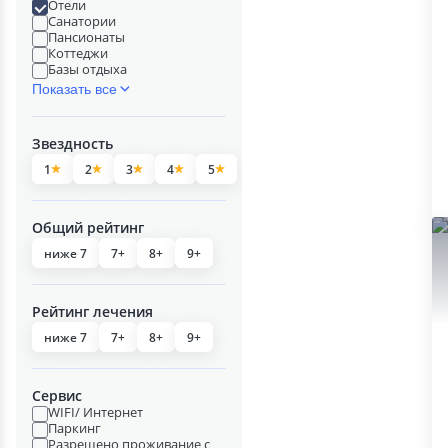
Отели
Санатории
Пансионаты
Коттеджи
Базы отдыха
Показать все
Звездность
1
2
3
4
5
Общий рейтинг
ниже 7
7+
8+
9+
Рейтинг лечения
ниже 7
7+
8+
9+
Сервис
WIFI/ Интернет
Паркинг
Разрешено проживание с