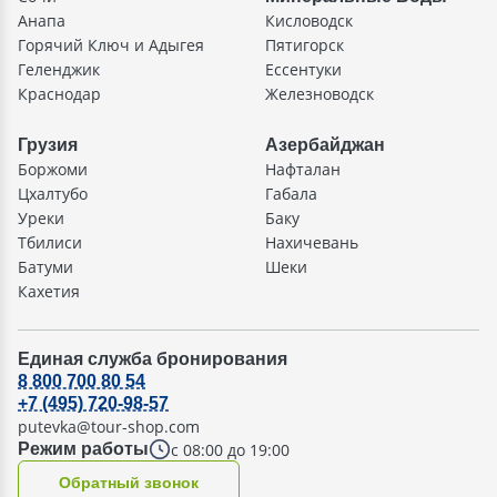
Анапа
Кисловодск
Горячий Ключ и Адыгея
Пятигорск
Геленджик
Ессентуки
Краснодар
Железноводск
Грузия
Азербайджан
Боржоми
Нафталан
Цхалтубо
Габала
Уреки
Баку
Тбилиси
Нахичевань
Батуми
Шеки
Кахетия
Единая служба бронирования
8 800 700 80 54
+7 (495) 720-98-57
putevka@tour-shop.com
с 08:00 до 19:00
Режим работы
Oбратный звонок