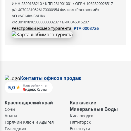
ИНН 2320138210 / КПП 231901001 / ОГРН 1062320028517
р/с 40702810526170000954 Филиал «Ростовский»
АО «АЛЬФА-БАНК»
к/с 30101810500000000207 / БИК 046015207
Реестровый номер турагента:
РТА 0008726
Контакты офисов продаж
Краснодарский край
Кавказские
Сочи
Минеральные Воды
Анапа
Кисловодск
Горячий Ключ и Адыгея
Пятигорск
Геленджик
Ессентуки