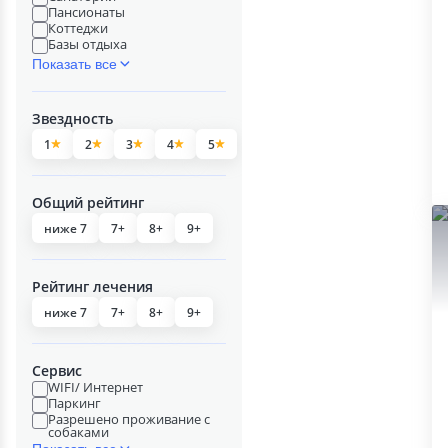
Пансионаты
Коттеджи
Базы отдыха
Показать все
Звездность
1
2
3
4
5
Общий рейтинг
ниже 7
7+
8+
9+
Рейтинг лечения
ниже 7
7+
8+
9+
Сервис
WIFI/ Интернет
Паркинг
Разрешено проживание с
собаками