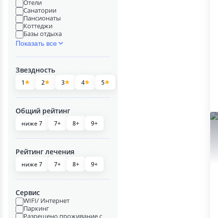
Отели
Санатории
Пансионаты
Коттеджи
Базы отдыха
Показать все
Звездность
1
2
3
4
5
Общий рейтинг
ниже 7
7+
8+
9+
Рейтинг лечения
ниже 7
7+
8+
9+
Сервис
WIFI/ Интернет
Паркинг
Разрешено проживание с