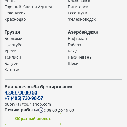
Анапа
Кисловодск
Горячий Ключ и Адыгея
Пятигорск
Геленджик
Ессентуки
Краснодар
Железноводск
Грузия
Азербайджан
Боржоми
Нафталан
Цхалтубо
Габала
Уреки
Баку
Тбилиси
Нахичевань
Батуми
Шеки
Кахетия
Единая служба бронирования
8 800 700 80 54
+7 (495) 720-98-57
putevka@tour-shop.com
с 08:00 до 19:00
Режим работы
Oбратный звонок