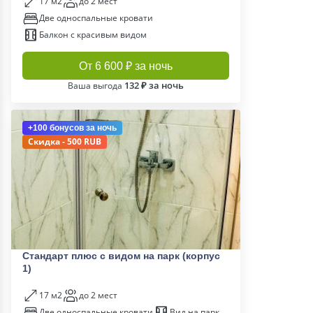
17 м2
до 2 мест
Две односпальные кровати
Балкон с красивым видом
От 6 600 ₽ за ночь
132 ₽ за ночь
Ваша выгода
+100 бонусов
за ночь
Скидка - 500 RUB
Стандарт плюс с видом на парк (корпус
1)
17 м2
до 2 мест
Две односпальные кровати
Вид на парк