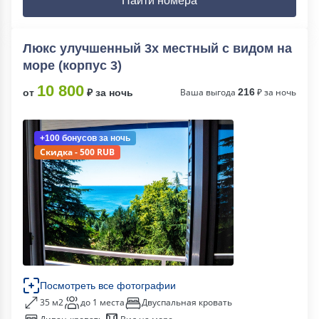
Найти номера
Люкс улучшенный 3х местный с видом на
море (корпус 3)
10 800
Ваша выгода
216
₽ за ночь
от
₽ за ночь
+100 бонусов
за ночь
Скидка - 500 RUB
Посмотреть все фотографии
35 м2
до 1 места
Двуспальная кровать