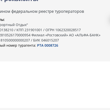
дином федеральном реестре туроператоров
ты:
рортный Отдых"
0138210 / КПП 231901001 / ОГРН 1062320028517
02810526170000954 Филиал «Ростовский» АО «АЛЬФА-БАНК»
1810500000000207 / БИК 046015207
вый номер турагента:
РТА 0008726