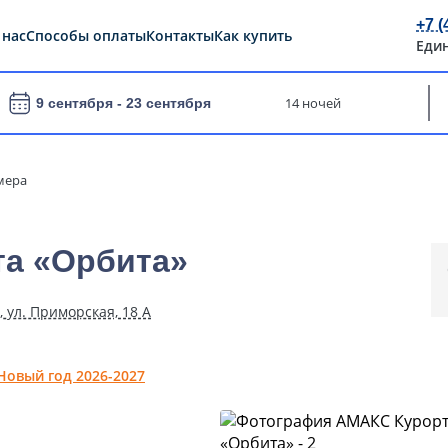
+7 (
 нас
Способы оплаты
Контакты
Как купить
Еди
14 ночей
9 сентября -
23 сентября
мера
а «Орбита»
, ул. Приморская, 18 А
Новый год 2026-2027