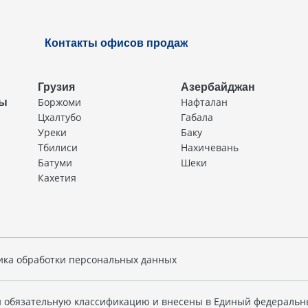
Контакты офисов продаж
Грузия
Азербайджан
Боржоми
Нафталан
ды
Цхалтубо
Габала
Уреки
Баку
Тбилиси
Нахичевань
Батуми
Шеки
Кахетия
ика обработки персональных данных
 обязательную классификацию и внесены в Единый федеральн