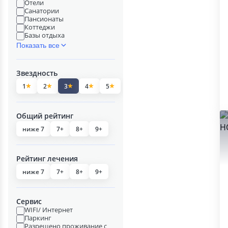
Отели
Санатории
Пансионаты
Коттеджи
Базы отдыха
Показать все
Звездность
1
2
3
4
5
Общий рейтинг
ниже 7
7+
8+
9+
Рейтинг лечения
ниже 7
7+
8+
9+
Сервис
WIFI/ Интернет
Паркинг
Разрешено проживание с