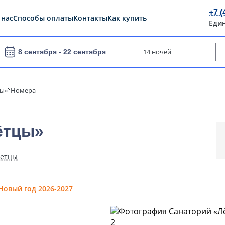
+7 (
 нас
Способы оплаты
Контакты
Как купить
Еди
14 ночей
8 сентября -
22 сентября
цы»
Номера
ётцы»
Летцы
Новый год 2026-2027