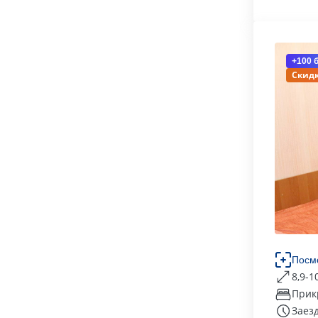
+100 
Скидк
Посм
8,9-1
Прик
Заезд