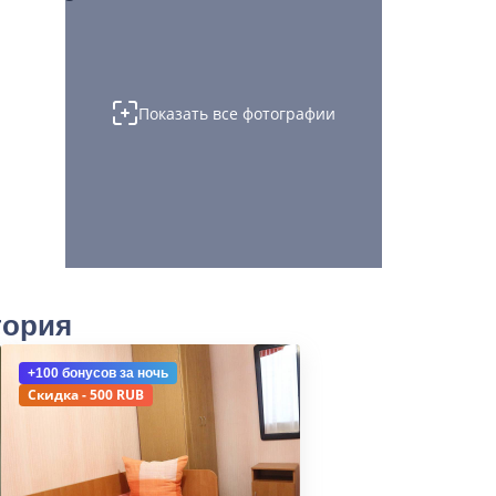
Показать все фотографии
тория
+100 бонусов
за ночь
Скидка - 500 RUB