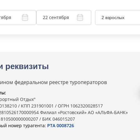
тября
22 сентября
2 взрослых
и реквизиты
дином федеральном реестре туроператоров
ты:
рортный Отдых"
0138210 / КПП 231901001 / ОГРН 1062320028517
02810526170000954 Филиал «Ростовский» АО «АЛЬФА-БАНК»
1810500000000207 / БИК 046015207
вый номер турагента:
РТА 0008726