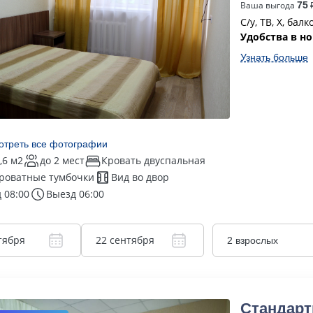
Ваша выгода
75
₽
С/у, ТВ, Х, бал
Удобства в н
Узнать больше
отреть все фотографии
,6 м2
до 2 мест
Кровать двуспальная
роватные тумбочки
Вид во двор
 08:00
Выезд 06:00
тября
22 сентября
2 взрослых
Стандарт