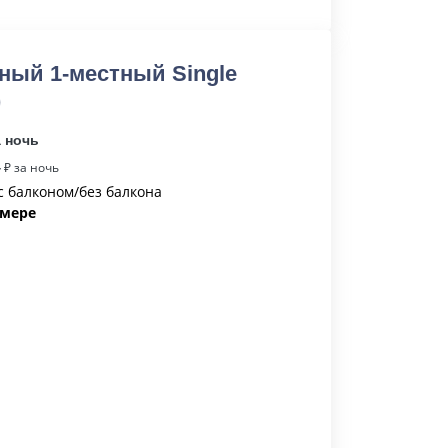
ный 1-местный Single
)
а ночь
4
₽ за ночь
, с балконом/без балкона
омере