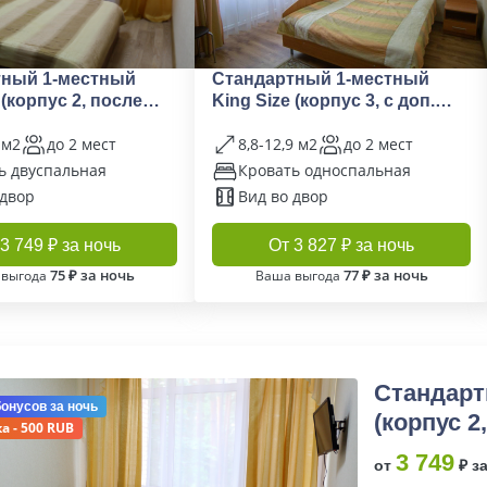
тный 1-местный
Стандартный 1-местный
 (корпус 2, после
King Size (корпус 3, с доп.
местом)
 м2
до 2 мест
8,8-12,9 м2
до 2 мест
ь двуспальная
Кровать односпальная
 двор
Вид во двор
3 749 ₽ за ночь
От 3 827 ₽ за ночь
75 ₽ за ночь
77 ₽ за ночь
 выгода
Ваша выгода
Стандарт
бонусов
за ночь
(корпус 2
а - 500 RUB
3 749
от
₽ з