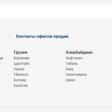
Контакты офисов продаж
Грузия
Азербайджан
Боржоми
Нафталан
ды
Цхалтубо
Габала
Уреки
Баку
Тбилиси
Нахичевань
Батуми
Шеки
Кахетия