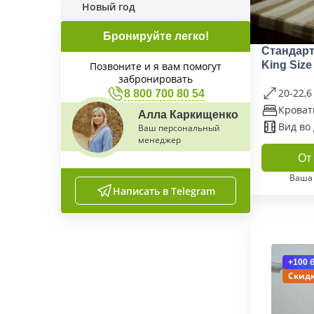
Новый год
Бронируйте легко!
Стандар
King Size
Позвоните и я вам помогут
забронировать
ремонта)
20-22,6
8 800 700 80 54
Кроват
Алла Каркищенко
Вид во
Ваш персональный
менеджер
От 
Ваша
Написать в Telegram
+100 
Скидк