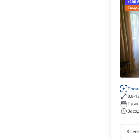
+100 
Скидк
Посм
8,8-1
Прик
Заезд
8 сен