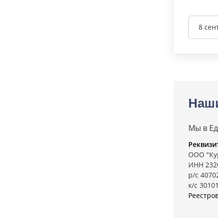
8 сен
Наш
Мы в Е
Реквизи
ООО "Ку
ИНН 232
р/с 407
к/с 3010
Реестро