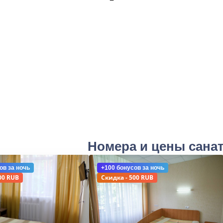
Номера и цены сана
ов
за ночь
+100 бонусов
за ночь
00 RUB
Скидка - 500 RUB