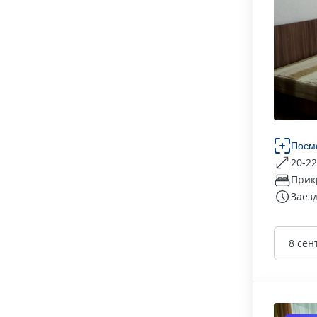
Посм
20-22
Прик
Заезд
8 сен