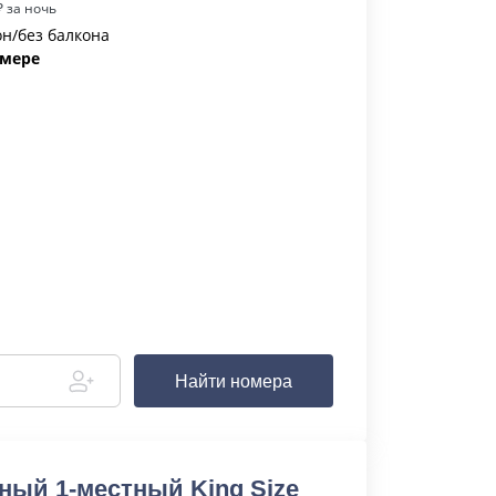
 за ночь
кон/без балкона
омере
Найти номера
ный 1-местный King Size