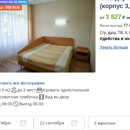
бонусов
за ночь
(корпус 3
а - 500 RUB
3 827
от
₽ з
Ваша выгода
77
₽
С/у, душ, ТВ, Х
Удобства в н
Узнать больше
отреть все фотографии
2,9 м2
до 2 мест
Кровать односпальная
роватная тумбочка
Вид во двор
 08:00
Выезд 06:00
тября
22 сентября
2 взрослых