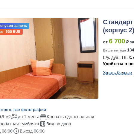
Стандарт
бонусов
за ночь
(корпус 2
а - 500 RUB
6 700
от
₽ з
Ваша выгода
13
С/у, душ, ТВ, Х
Удобства в н
Узнать больше
отреть все фотографии
0,9 м2
до 1 места
Кровать односпальная
роватная тумбочка
Вид во двор
 08:00
Выезд 06:00