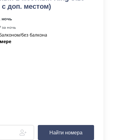
, с доп. местом)
а ночь
 за ночь
, балконом/без балкона
омере
Найти номера