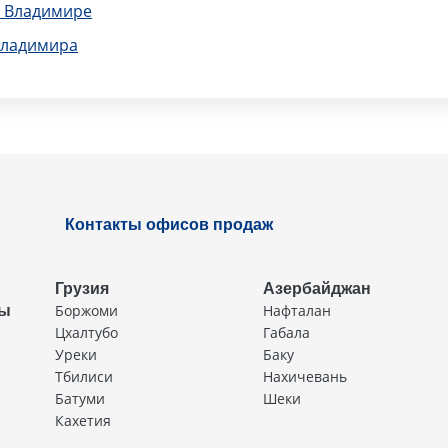
в Владимире
Владимира
Контакты офисов продаж
Грузия
Азербайджан
Боржоми
Нафталан
ды
Цхалтубо
Габала
Уреки
Баку
Тбилиси
Нахичевань
Батуми
Шеки
Кахетия