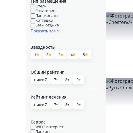
Тип размещения
Отели
Санатории
Пансионаты
Коттеджи
Базы отдыха
Показать все
Звездность
1
2
3
4
5
Общий рейтинг
ниже 7
7+
8+
9+
Рейтинг лечения
ниже 7
7+
8+
9+
Сервис
WIFI/ Интернет
Паркинг