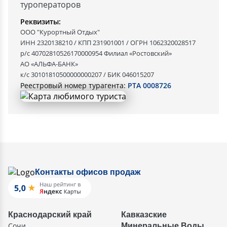
туроператоров
Реквизиты:
ООО "Курортный Отдых"
ИНН 2320138210 / КПП 231901001 / ОГРН 1062320028517
р/с 40702810526170000954 Филиал «Ростовский»
АО «АЛЬФА-БАНК»
к/с 30101810500000000207 / БИК 046015207
Реестровый номер турагента:
РТА 0008726
Контакты офисов продаж
Краснодарский край
Кавказские
Сочи
Минеральные Воды