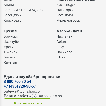
Анапа
Кисловодск
Горячий Ключ и Адыгея
Пятигорск
Геленджик
Ессентуки
Краснодар
Железноводск
Грузия
Азербайджан
Боржоми
Нафталан
Цхалтубо
Габала
Уреки
Баку
Тбилиси
Нахичевань
Батуми
Шеки
Кахетия
Единая служба бронирования
8 800 700 80 54
+7 (495) 720-98-57
putevka@tour-shop.com
с 08:00 до 19:00
Режим работы
Oбратный звонок