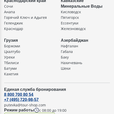
Краснодарский край
Кавказские
Сочи
Минеральные Воды
Анапа
Кисловодск
Горячий Ключ и Адыгея
Пятигорск
Геленджик
Ессентуки
Краснодар
Железноводск
Грузия
Азербайджан
Боржоми
Нафталан
Цхалтубо
Габала
Уреки
Баку
Тбилиси
Нахичевань
Батуми
Шеки
Кахетия
Единая служба бронирования
8 800 700 80 54
+7 (495) 720-98-57
putevka@tour-shop.com
с 08:00 до 19:00
Режим работы