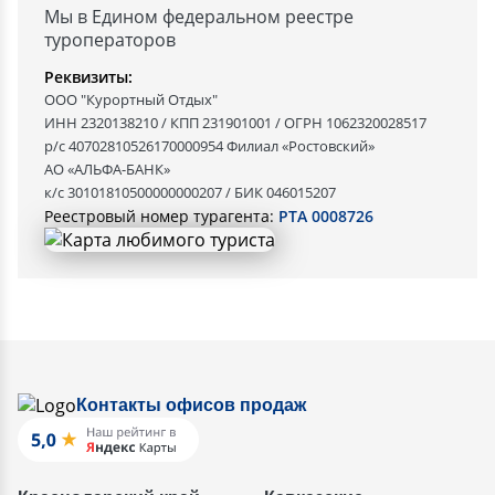
Мы в Едином федеральном реестре
туроператоров
Реквизиты:
ООО "Курортный Отдых"
ИНН 2320138210 / КПП 231901001 / ОГРН 1062320028517
р/с 40702810526170000954 Филиал «Ростовский»
АО «АЛЬФА-БАНК»
к/с 30101810500000000207 / БИК 046015207
Реестровый номер турагента:
РТА 0008726
Контакты офисов продаж