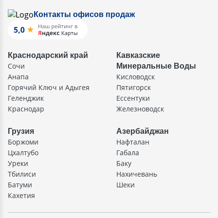
Контакты офисов продаж
Краснодарский край
Кавказские
Сочи
Минеральные Воды
Анапа
Кисловодск
Горячий Ключ и Адыгея
Пятигорск
Геленджик
Ессентуки
Краснодар
Железноводск
Грузия
Азербайджан
Боржоми
Нафталан
Цхалтубо
Габала
Уреки
Баку
Тбилиси
Нахичевань
Батуми
Шеки
Кахетия