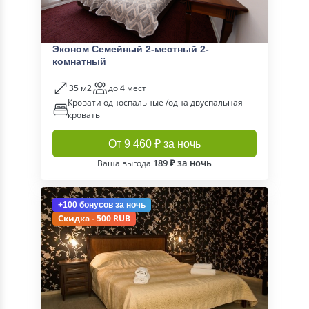
Эконом Семейный 2-местный 2-
комнатный
35 м2
до 4 мест
Кровати односпальные /одна двуспальная
кровать
От 9 460 ₽ за ночь
189 ₽ за ночь
Ваша выгода
+100 бонусов
за ночь
Скидка - 500 RUB