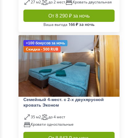
27 м2
до 2 мест
Кровать двуспальная
От 8 290 ₽ за ночь
166 ₽ за ночь
Ваша выгода
+100 бонусов
за ночь
Скидка - 500 RUB
Семейный 4-мест. с 2-х двухярусной
кровать Эконом
35 м2
до 4 мест
Кровати односпальные