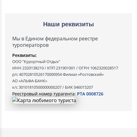
Наши реквизиты
Мы в Едином федеральном реестре
туроператоров
Реквизиты:
ООО "Курортный Отдых"
ИНН 2320138210 / КПП 231901001 / ОГРН 1062320028517
р/с 40702810526170000954 Филиал «Ростовский»
АО «АЛЬФА-БАНК»
к/с 30101810500000000207 / БИК 046015207
Реестровый номер турагента:
РТА 0008726