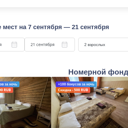
 мест на 7 сентября — 21 сентября
я
21 сентября
2 взрослых
Номерной фон
ов
за ночь
+100 бонусов
за ночь
00 RUB
Скидка - 500 RUB