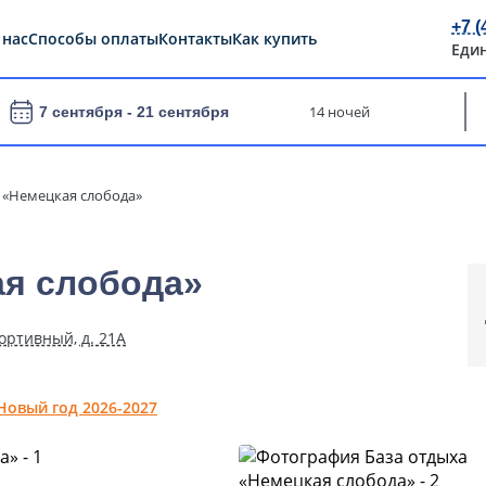
+7 (
 нас
Способы оплаты
Контакты
Как купить
Еди
14 ночей
7 сентября -
21 сентября
 «Немецкая слобода»
ая слобода»
ортивный, д. 21А
Новый год 2026-2027