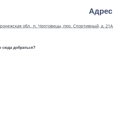
Адрес
оронежская обл., п. Чертовицы, пер. Спортивный, д. 21А
е сюда добраться?