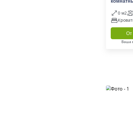
комнатны
гнездо)
0 м2
Кроват
От 
Ваша 