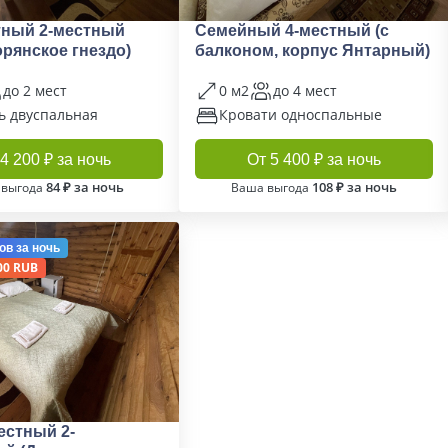
тный 2-местный
Семейный 4-местный (с
орянское гнездо)
балконом, корпус Янтарный)
до 2 мест
0 м2
до 4 мест
ь двуспальная
Кровати односпальные
4 200 ₽ за ночь
От 5 400 ₽ за ночь
84 ₽ за ночь
108 ₽ за ночь
 выгода
Ваша выгода
ов
за ночь
00 RUB
естный 2-