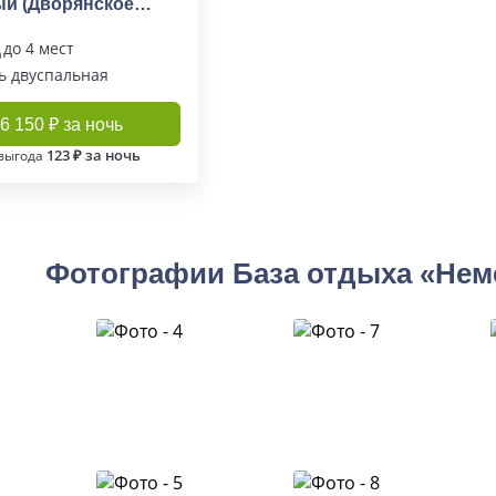
й (Дворянское
до 4 мест
ь двуспальная
6 150 ₽ за ночь
123 ₽ за ночь
выгода
Фотографии База отдыха «Нем