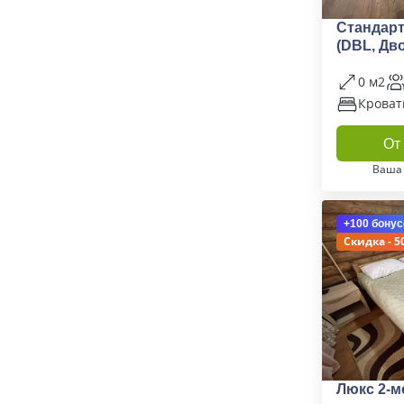
Стандар
(DBL, Дв
0 м2
Кроват
От 
Ваша
+100 бонус
Скидка - 5
Люкс 2-м