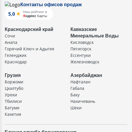
Контакты офисов продаж
Краснодарский край
Кавказские
Сочи
Минеральные Воды
Анапа
Кисловодск
Горячий Ключ и Адыгея
Пятигорск
Геленджик
Ессентуки
Краснодар
Железноводск
Грузия
Азербайджан
Боржоми
Нафталан
Цхалтубо
Габала
Уреки
Баку
Тбилиси
Нахичевань
Батуми
Шеки
Кахетия