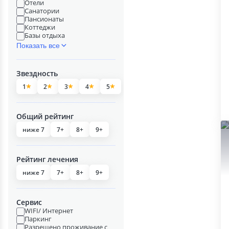
Отели
Санатории
Пансионаты
Коттеджи
Базы отдыха
Показать все
Звездность
1
2
3
4
5
Общий рейтинг
ниже 7
7+
8+
9+
Рейтинг лечения
ниже 7
7+
8+
9+
Сервис
WIFI/ Интернет
Паркинг
Разрешено проживание с