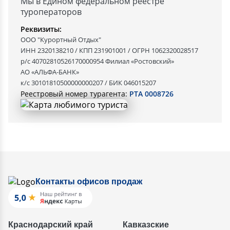
Мы в Едином федеральном реестре
туроператоров
Реквизиты:
ООО "Курортный Отдых"
ИНН 2320138210 / КПП 231901001 / ОГРН 1062320028517
р/с 40702810526170000954 Филиал «Ростовский»
АО «АЛЬФА-БАНК»
к/с 30101810500000000207 / БИК 046015207
Реестровый номер турагента:
РТА 0008726
Контакты офисов продаж
Краснодарский край
Кавказские