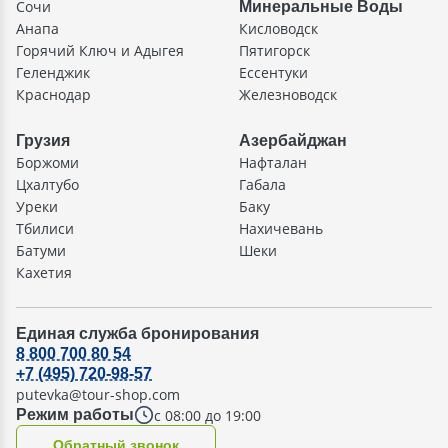
Сочи
Минеральные Воды
Анапа
Кисловодск
Горячий Ключ и Адыгея
Пятигорск
Геленджик
Ессентуки
Краснодар
Железноводск
Грузия
Азербайджан
Боржоми
Нафталан
Цхалтубо
Габала
Уреки
Баку
Тбилиси
Нахичевань
Батуми
Шеки
Кахетия
Единая служба бронирования
8 800 700 80 54
+7 (495) 720-98-57
putevka@tour-shop.com
с 08:00 до 19:00
Режим работы
Oбратный звонок