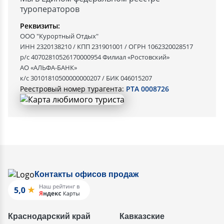
туроператоров
Реквизиты:
ООО "Курортный Отдых"
ИНН 2320138210 / КПП 231901001 / ОГРН 1062320028517
р/с 40702810526170000954 Филиал «Ростовский»
АО «АЛЬФА-БАНК»
к/с 30101810500000000207 / БИК 046015207
Реестровый номер турагента:
РТА 0008726
Контакты офисов продаж
Краснодарский край
Кавказские