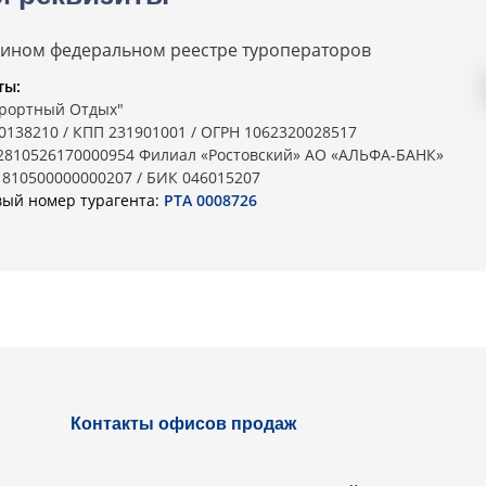
дином федеральном реестре туроператоров
ты:
рортный Отдых"
0138210 / КПП 231901001 / ОГРН 1062320028517
02810526170000954 Филиал «Ростовский» АО «АЛЬФА-БАНК»
1810500000000207 / БИК 046015207
вый номер турагента:
РТА 0008726
Контакты офисов продаж