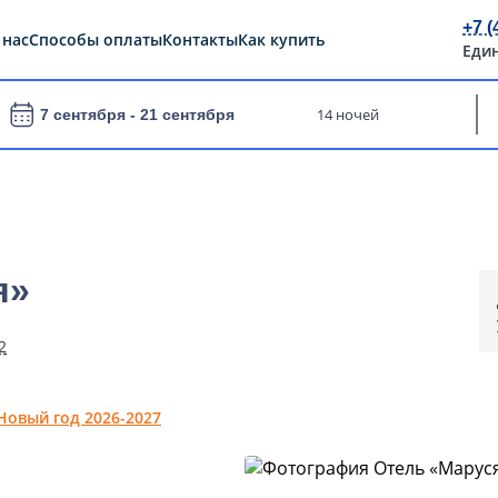
+7 (
 нас
Способы оплаты
Контакты
Как купить
Еди
14 ночей
7 сентября -
21 сентября
я»
2
Новый год 2026-2027