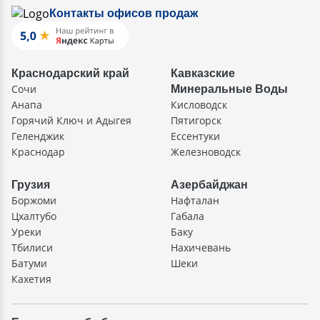
Контакты офисов продаж
Краснодарский край
Кавказские
Сочи
Минеральные Воды
Анапа
Кисловодск
Горячий Ключ и Адыгея
Пятигорск
Геленджик
Ессентуки
Краснодар
Железноводск
Грузия
Азербайджан
Боржоми
Нафталан
Цхалтубо
Габала
Уреки
Баку
Тбилиси
Нахичевань
Батуми
Шеки
Кахетия