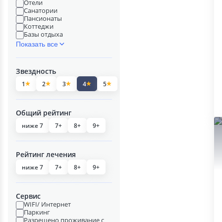
Отели
Санатории
Пансионаты
Коттеджи
Базы отдыха
Показать все
Звездность
1
2
3
4
5
Общий рейтинг
ниже 7
7+
8+
9+
Рейтинг лечения
ниже 7
7+
8+
9+
Сервис
WIFI/ Интернет
Паркинг
Разрешено проживание с