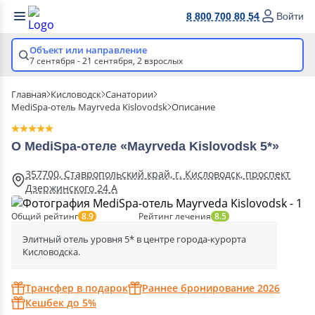
8 800 700 80 54
Войти
Объект или направление
7 сентября - 21 сентября,
2 взрослых
Главная
Кисловодск
Санатории
MediSpa-отель Mayrveda Kislovodsk
Описание
О MediSpa-отеле «Mayrveda Kislovodsk 5*»
357700, Ставропольский край, г. Кисловодск, проспект
Дзержинского 24 А
Общий рейтинг
Рейтинг лечения
8.9
8.5
Элитный отель уровня 5* в центре города-курорта
Кисловодска.
Трансфер в подарок
Раннее бронирование 2026
Кешбек до 5%