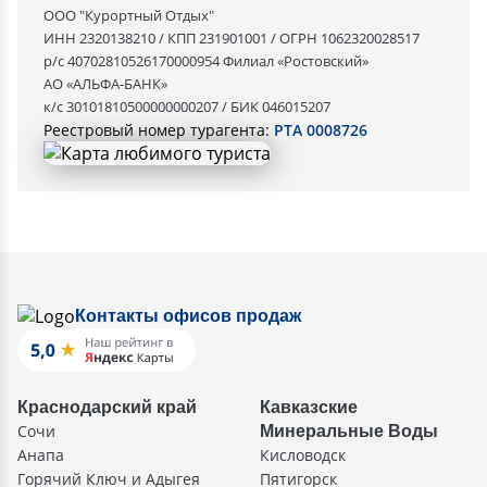
ООО "Курортный Отдых"
ИНН 2320138210 / КПП 231901001 / ОГРН 1062320028517
р/с 40702810526170000954 Филиал «Ростовский»
АО «АЛЬФА-БАНК»
к/с 30101810500000000207 / БИК 046015207
Реестровый номер турагента:
РТА 0008726
Контакты офисов продаж
Краснодарский край
Кавказские
Сочи
Минеральные Воды
Анапа
Кисловодск
Горячий Ключ и Адыгея
Пятигорск