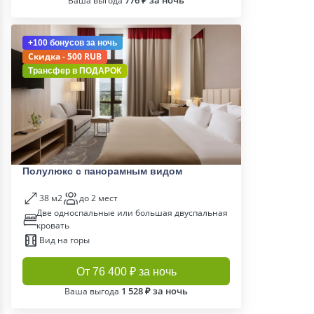
776 ₽ за ночь
Ваша выгода
+100 бонусов
за ночь
Скидка - 500 RUB
Трансфер в
ПОДАРОК
Полулюкс с панорамным видом
38 м2
до 2 мест
Две односпальные или большая двуспальная
кровать
Вид на горы
От 76 400 ₽ за ночь
1 528 ₽ за ночь
Ваша выгода