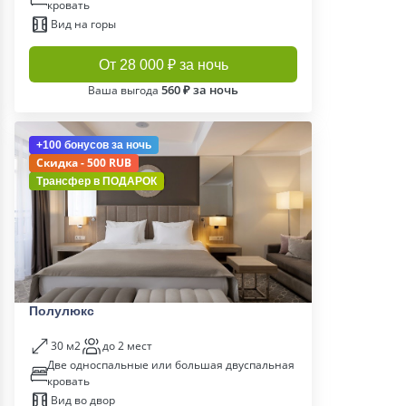
кровать
Вид на горы
От 28 000 ₽ за ночь
560 ₽ за ночь
Ваша выгода
+100 бонусов
за ночь
Скидка - 500 RUB
Трансфер в
ПОДАРОК
Полулюкс
30 м2
до 2 мест
Две односпальные или большая двуспальная
кровать
Вид во двор