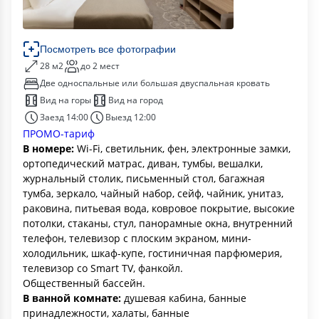
Посмотреть все фотографии
28 м2
до 2 мест
Две односпальные или большая двуспальная кровать
Вид на горы
Вид на город
Заезд 14:00
Выезд 12:00
ПРОМО-тариф
В номере:
Wi-Fi, светильник, фен, электронные замки,
ортопедический матрас, диван, тумбы, вешалки,
журнальный столик, письменный стол, багажная
тумба, зеркало, чайный набор, сейф, чайник, унитаз,
раковина, питьевая вода, ковровое покрытие, высокие
потолки, стаканы, стул, панорамные окна, внутренний
телефон, телевизор с плоским экраном, мини-
холодильник, шкаф-купе, гостиничная парфюмерия,
телевизор со Smart TV, фанкойл.
Общественный бассейн.
В ванной комнате:
душевая кабина, банные
принадлежности, халаты, банные