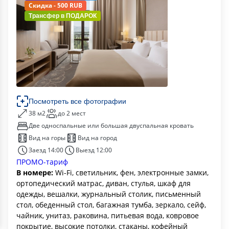
Скидка - 500 RUB
Трансфер в
ПОДАРОК
Посмотреть все фотографии
38 м2
до 2 мест
Две односпальные или большая двуспальная кровать
Вид на горы
Вид на город
Заезд 14:00
Выезд 12:00
ПРОМО-тариф
В номере:
Wi-Fi, светильник, фен, электронные замки,
ортопедический матрас, диван, стулья, шкаф для
одежды, вешалки, журнальный столик, письменный
стол, обеденный стол, багажная тумба, зеркало, сейф,
чайник, унитаз, раковина, питьевая вода, ковровое
покрытие, высокие потолки, стаканы, кофейный