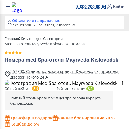
8 800 700 80 54
Войти
Объект или направление
7 сентября - 21 сентября,
2 взрослых
Главная
Кисловодск
Санатории
MediSpa-отель Mayrveda Kislovodsk
Номера
Номера mediSpa-отеля Mayrveda Kislovodsk
357700, Ставропольский край, г. Кисловодск, проспект
Дзержинского 24 А
Общий рейтинг
Рейтинг лечения
8.9
8.5
Элитный отель уровня 5* в центре города-курорта
Кисловодска.
Трансфер в подарок
Раннее бронирование 2026
Кешбек до 5%