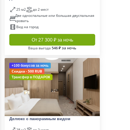
25 м2
до 2 мест
Две односпальные или большая двуспальная
кровать
Вид на город
От 27 300 ₽ за ночь
546 ₽ за ночь
Ваша выгода
+100 бонусов
за ночь
Скидка - 500 RUB
Трансфер в
ПОДАРОК
Делюкс с панорамным видом
28 м2
до 2 мест