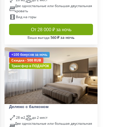
Две односпальные или большая двуспальная
кровать
Вид на горы
От 28 000 ₽ за ночь
560 ₽ за ночь
Ваша выгода
+100 бонусов
за ночь
Скидка - 500 RUB
Трансфер в
ПОДАРОК
Делюкс с балконом
28 м2
до 2 мест
Две односпальные или большая двуспальная