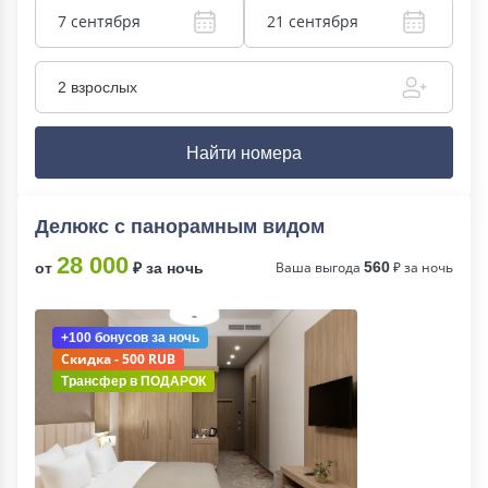
7 сентября
21 сентября
2 взрослых
Найти номера
Делюкс с панорамным видом
28 000
Ваша выгода
560
₽ за ночь
от
₽ за ночь
+100 бонусов
за ночь
Скидка - 500 RUB
Трансфер в
ПОДАРОК