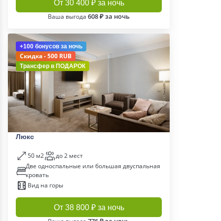
От 30 400 ₽ за ночь
608 ₽ за ночь
Ваша выгода
+100 бонусов
за ночь
Скидка - 500 RUB
Трансфер в
ПОДАРОК
Люкс
50 м2
до 2 мест
Две односпальные или большая двуспальная
кровать
Вид на горы
От 38 800 ₽ за ночь