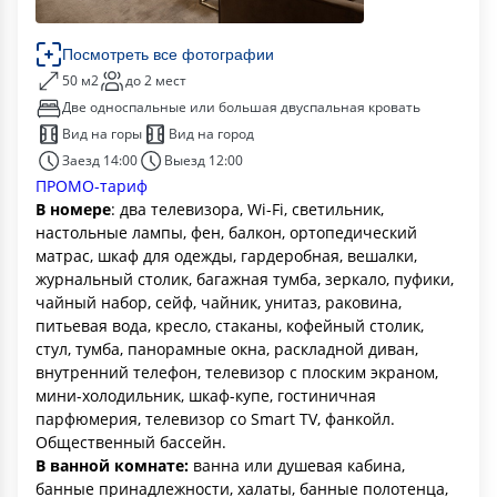
Посмотреть все фотографии
50 м2
до 2 мест
Две односпальные или большая двуспальная кровать
Вид на горы
Вид на город
Заезд 14:00
Выезд 12:00
ПРОМО-тариф
В номере
: два телевизора, Wi-Fi, светильник,
настольные лампы, фен, балкон, ортопедический
матрас, шкаф для одежды, гардеробная, вешалки,
журнальный столик, багажная тумба, зеркало, пуфики,
чайный набор, сейф, чайник, унитаз, раковина,
питьевая вода, кресло, стаканы, кофейный столик,
стул, тумба, панорамные окна, раскладной диван,
внутренний телефон, телевизор с плоским экраном,
мини-холодильник, шкаф-купе, гостиничная
парфюмерия, телевизор со Smart TV, фанкойл.
Общественный бассейн.
В ванной комнате:
ванна или душевая кабина,
банные принадлежности, халаты, банные полотенца,