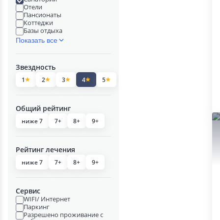
Отели
Пансионаты
Коттеджи
Базы отдыха
Показать все
Звездность
1
2
3
4
5
Общий рейтинг
ниже 7
7+
8+
9+
Рейтинг лечения
ниже 7
7+
8+
9+
Сервис
WIFI/ Интернет
Паркинг
Разрешено проживание с