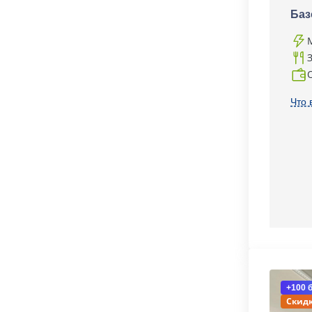
Баз
Что 
+100 
Скидк