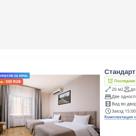
Стандарт
бонусов
за ночь
Последнее
а - 500 RUB
20 м2
до
Две односп
Вид во дво
Заезд 15:00
Комплектация 