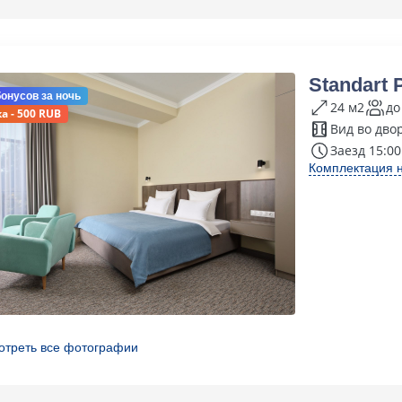
Standart
бонусов
за ночь
24 м2
до
а - 500 RUB
Вид во дво
Заезд 15:00
Комплектация 
отреть все фотографии