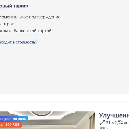
овый тариф
Моментальное подтверждение
Завтрак
Оплата банковской картой
входит в стоимость?
Улучшенн
бонусов
за ночь
31 м2
до
а - 500 RUB