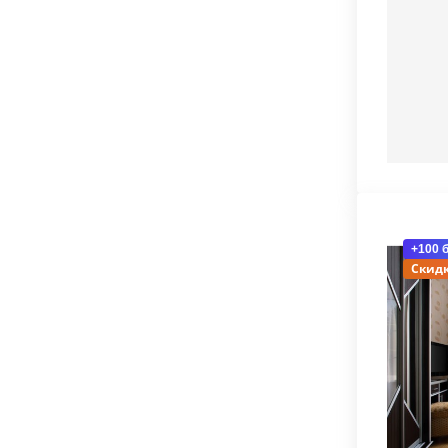
+100 
Скидк