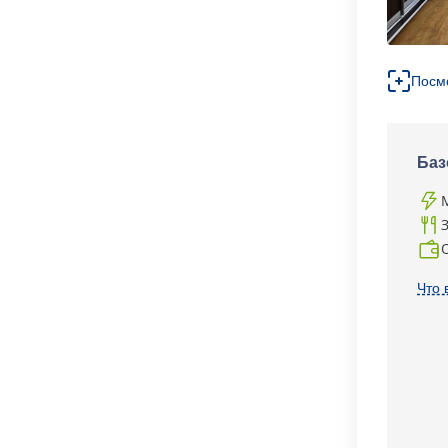
Посм
Баз
Что 