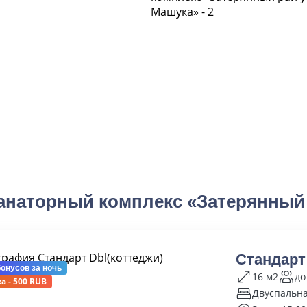
анаторный комплекс «Затерянный 
Стандарт
бонусов
за ночь
16 м2
до
а - 500 RUB
Двуспальна