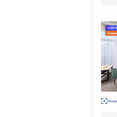
+100 
Скидк
Посм