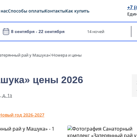
+7 (
 нас
Способы оплаты
Контакты
Как купить
Еди
14 ночей
8 сентября -
22 сентября
атерянный рай у Машука»
Номера и цены
ашука» цены 2026
 д. 1з
Новый год 2026-2027