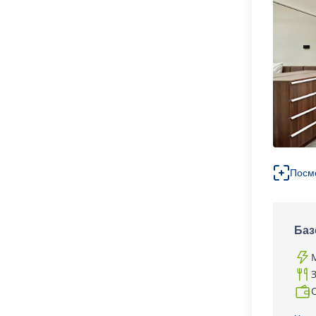
Посм
Баз