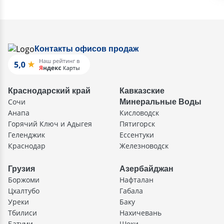
Контакты офисов продаж
Краснодарский край
Кавказские
Сочи
Минеральные Воды
Анапа
Кисловодск
Горячий Ключ и Адыгея
Пятигорск
Геленджик
Ессентуки
Краснодар
Железноводск
Грузия
Азербайджан
Боржоми
Нафталан
Цхалтубо
Габала
Уреки
Баку
Тбилиси
Нахичевань
Батуми
Шеки