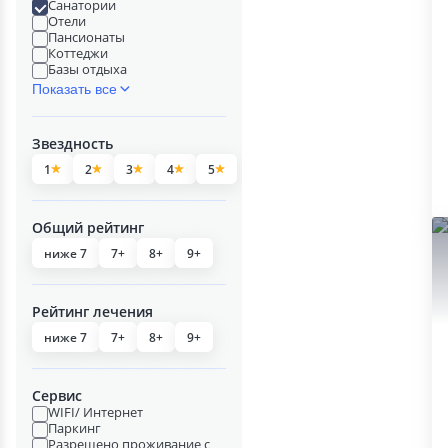
Санатории
Отели
Пансионаты
Коттеджи
Базы отдыха
Показать все
Звездность
1
2
3
4
5
Общий рейтинг
ниже 7
7+
8+
9+
Рейтинг лечения
ниже 7
7+
8+
9+
Сервис
WIFI/ Интернет
Паркинг
Разрешено проживание с